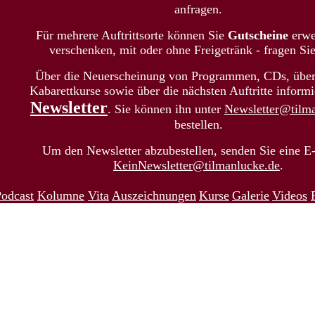
anfragen.
Für mehrere Auftrittsorte können Sie
G
utscheine
erwe
verschenken, mit oder ohne Freigetränk - fragen Si
Über die Neuerscheinung von Programmen, CDs, über
Kabarettkurse sowie über die nächsten Auftritte informi
Newsletter
. Sie können ihn unter
Newsletter@tilm
bestellen.
Um den Newsletter abzubestellen, senden Sie eine E
KeinNewsletter@tilmanlucke.de
.
odcast
Kolumne
Vita
Auszeichnungen
Kurse
Galerie
Videos