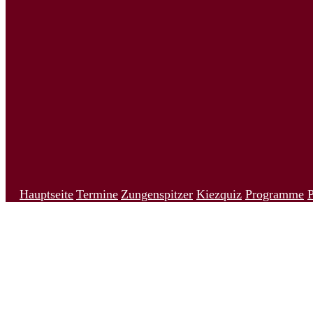
Hauptseite
Termine
Zungenspitzer
Kiezquiz
Programme
P